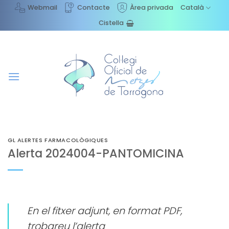
Skip
Webmail
Contacte
Àrea privada
Català
to
Cistella
content
GL ALERTES FARMACOLÒGIQUES
Alerta 2024004-PANTOMICINA
En el fitxer adjunt, en format PDF,
trobareu l’alerta