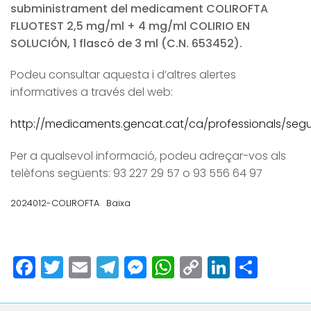
subministrament del medicament COLIROFTA
FLUOTEST 2,5 mg/ml + 4 mg/ml COLIRIO EN
SOLUCIÓN, 1 flascó de 3 ml (C.N. 653452).
Podeu consultar aquesta i d’altres alertes
informatives a través del web:
http://medicaments.gencat.cat/ca/professionals/segur
Per a qualsevol informació, podeu adreçar-vos als
telèfons següents: 93 227 29 57 o 93 556 64 97
2024012-COLIROFTA
Baixa
Facebook
Twitter
Email
Telegram
Messenger
WhatsApp
Copy
LinkedI
Comp
Link