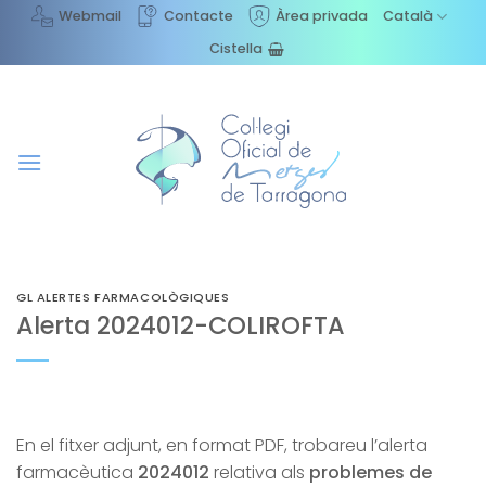
Skip
Webmail
Contacte
Àrea privada
Català
to
Cistella
content
GL ALERTES FARMACOLÒGIQUES
Alerta 2024012-COLIROFTA
En el fitxer adjunt, en format PDF, trobareu l’alerta
farmacèutica
2024012
relativa als
problemes de