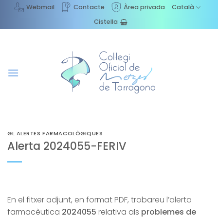
Skip
Webmail
Contacte
Àrea privada
Català
to
Cistella
content
GL ALERTES FARMACOLÒGIQUES
Alerta 2024055-FERIV
En el fitxer adjunt, en format PDF, trobareu l’alerta
farmacèutica
2024055
relativa als
problemes de