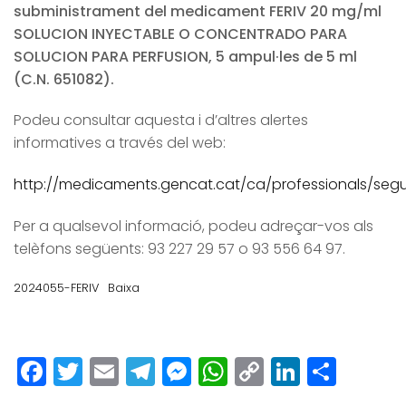
subministrament del medicament FERIV 20 mg/ml
SOLUCION INYECTABLE O CONCENTRADO PARA
SOLUCION PARA PERFUSION, 5 ampul·les de 5 ml
(C.N. 651082).
Podeu consultar aquesta i d’altres alertes
informatives a través del web:
http://medicaments.gencat.cat/ca/professionals/segur
Per a qualsevol informació, podeu adreçar-vos als
telèfons següents: 93 227 29 57 o 93 556 64 97.
2024055-FERIV
Baixa
Facebook
Twitter
Email
Telegram
Messenger
WhatsApp
Copy
LinkedI
Comp
Link