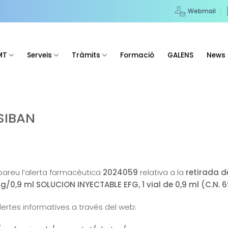
Webmail
MT
Serveis
Tràmits
Formació
GALENS
News
SIBAN
obareu l’alerta farmacèutica
2024059
relativa a la
retirada d
,9 ml SOLUCION INYECTABLE EFG, 1 vial de 0,9 ml (C.N. 6
lertes informatives a través del web: