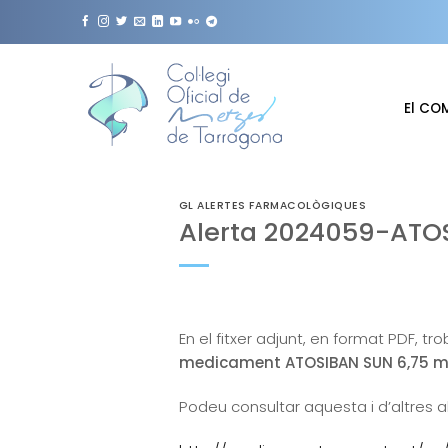
Skip
to
content
El CO
GL ALERTES FARMACOLÒGIQUES
Alerta 2024059-ATO
En el fitxer adjunt, en format PDF, tr
medicament ATOSIBAN SUN 6,75 mg/0
Podeu consultar aquesta i d’altres a