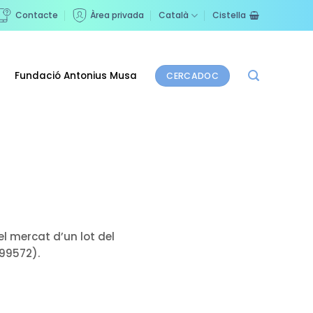
Contacte
Àrea privada
Català
Cistella
Fundació Antonius Musa
CERCADOC
el mercat d’un lot del
99572).