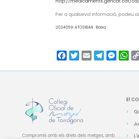
http://medicaments.gencat.cat/ca/
Per a qualsevol informació, podeu a
2024059-ATOSIBAN
Baixa
Facebook
Twitter
Email
Teleg
Mes
W
El C
Qu
Ju
Compromís amb els drets dels metges, amb
L'