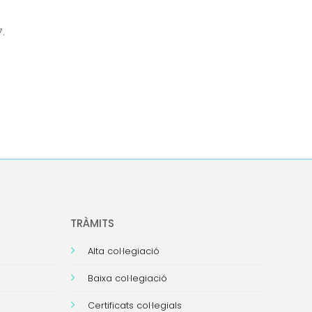
7.
TRÀMITS
Alta col·legiació
Baixa col·legiació
Certificats col·legials