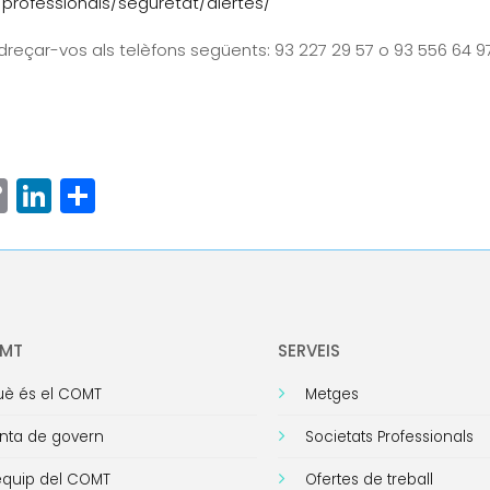
professionals/seguretat/alertes/
dreçar-vos als telèfons següents: 93 227 29 57 o 93 556 64 9
ram
senger
hatsApp
Copy
LinkedIn
Comparteix
Link
OMT
SERVEIS
è és el COMT
Metges
nta de govern
Societats Professionals
equip del COMT
Ofertes de treball