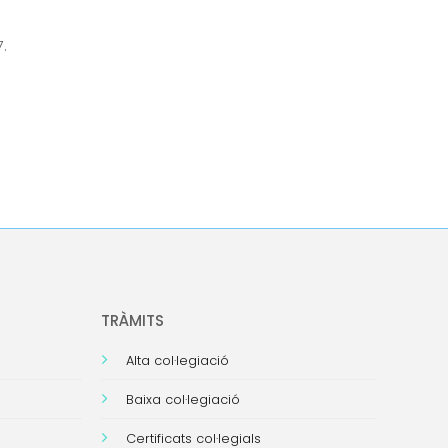
.
TRÀMITS
Alta col·legiació
Baixa col·legiació
Certificats col·legials