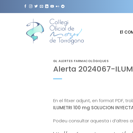
Skip
to
content
El CO
GL ALERTES FARMACOLÒGIQUES
Alerta 2024067-ILUM
En el fitxer adjunt, en format PDF, tr
ILUMETRI 100 mg SOLUCION INYECTA
Podeu consultar aquesta i d’altres a