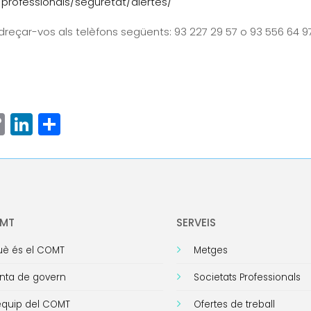
professionals/seguretat/alertes/
reçar-vos als telèfons següents: 93 227 29 57 o 93 556 64 97
ram
senger
hatsApp
Copy
LinkedIn
Comparteix
Link
OMT
SERVEIS
è és el COMT
Metges
nta de govern
Societats Professionals
equip del COMT
Ofertes de treball