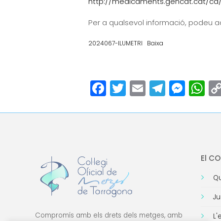
http://medicaments.gencat.cat/ca/
Per a qualsevol informació, podeu ad
2024067-ILUMETRI
Baixa
Facebook
Twitter
Email
Teleg
Mes
W
El C
Qu
Ju
Compromís amb els drets dels metges, amb
L'