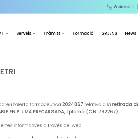
Webmail
MT
Serveis
Tràmits
Formació
GALENS
News
ETRI
obareu l’alerta farmacèutica
2024067
relativa a la
retirada d
BLE EN PLUMA PRECARGADA, 1 ploma (C.N. 762267).
lertes informatives a través del web: