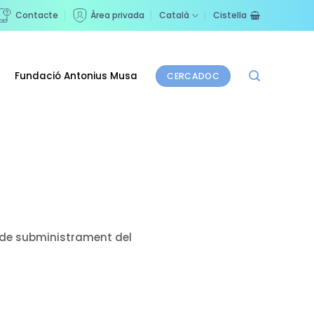
Contacte
Àrea privada
Català
Cistella
Fundació Antonius Musa
CERCADOC
de subministrament del