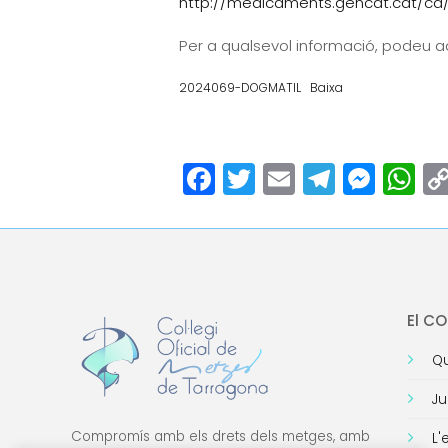
http://medicaments.gencat.cat/ca/
Per a qualsevol informació, podeu a
2024069-DOGMATIL
Baixa
Facebook
Twitter
Email
Teleg
Mes
W
El C
Qu
Ju
Compromís amb els drets dels metges, amb
L'