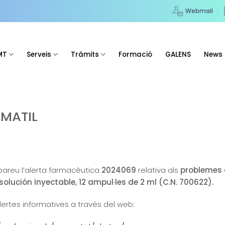
Webmail
MT
Serveis
Tràmits
Formació
GALENS
News
MATIL
obareu l’alerta farmacèutica
2024069
relativa als
problemes 
ución inyectable, 12 ampul·les de 2 ml (C.N. 700622).
lertes informatives a través del web: