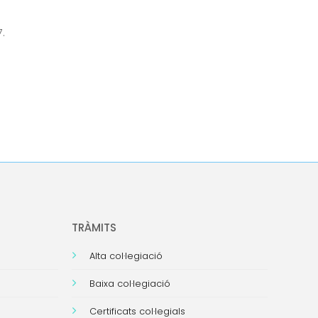
7.
TRÀMITS
Alta col·legiació
Baixa col·legiació
Certificats col·legials