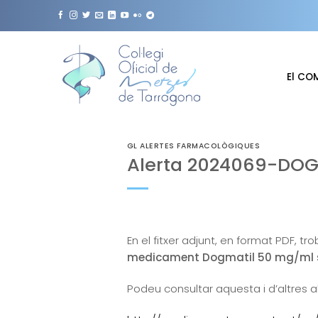
Skip
to
content
El CO
GL ALERTES FARMACOLÒGIQUES
Alerta 2024069-DOG
En el fitxer adjunt, en format PDF, tr
medicament Dogmatil 50 mg/ml sol
Podeu consultar aquesta i d’altres a