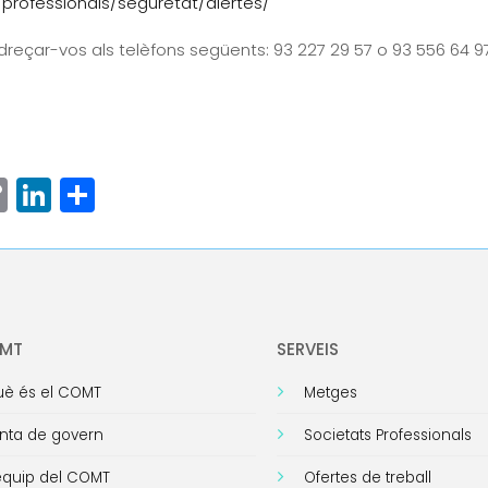
professionals/seguretat/alertes/
dreçar-vos als telèfons següents: 93 227 29 57 o 93 556 64 9
ram
senger
hatsApp
Copy
LinkedIn
Comparteix
Link
OMT
SERVEIS
è és el COMT
Metges
nta de govern
Societats Professionals
equip del COMT
Ofertes de treball