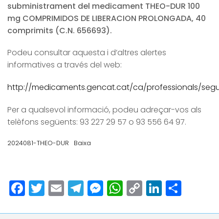
subministrament del medicament THEO-DUR 100
mg COMPRIMIDOS DE LIBERACION PROLONGADA, 40
comprimits (C.N. 656693).
Podeu consultar aquesta i d’altres alertes
informatives a través del web:
http://medicaments.gencat.cat/ca/professionals/segur
Per a qualsevol informació, podeu adreçar-vos als
telèfons següents: 93 227 29 57 o 93 556 64 97.
2024081-THEO-DUR
Baixa
Facebook
Twitter
Email
Telegram
Messenger
WhatsApp
Copy
LinkedI
Comp
Link