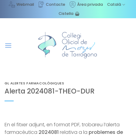
Skip
Webmail
Contacte
Àrea privada
Català
to
Cistella
content
GL ALERTES FARMACOLÒGIQUES
Alerta 2024081-THEO-DUR
En el fitxer adjunt, en format PDF, trobareu l’alerta
farmacèutica
2024081
relativa a la
problemes de