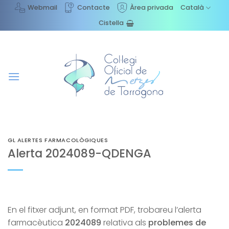
Skip
Webmail
Contacte
Àrea privada
Català
to
Cistella
content
GL ALERTES FARMACOLÒGIQUES
Alerta 2024089-QDENGA
En el fitxer adjunt, en format PDF, trobareu l’alerta
farmacèutica
2024089
relativa als
problemes de