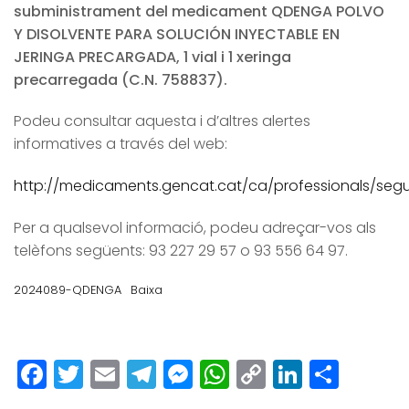
subministrament del medicament QDENGA POLVO
Y DISOLVENTE PARA SOLUCIÓN INYECTABLE EN
JERINGA PRECARGADA, 1 vial i 1 xeringa
precarregada (C.N. 758837).
Podeu consultar aquesta i d’altres alertes
informatives a través del web:
http://medicaments.gencat.cat/ca/professionals/segur
Per a qualsevol informació, podeu adreçar-vos als
telèfons següents: 93 227 29 57 o 93 556 64 97.
2024089-QDENGA
Baixa
Facebook
Twitter
Email
Telegram
Messenger
WhatsApp
Copy
LinkedI
Comp
Link