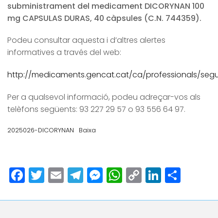
subministrament del medicament DICORYNAN 100
mg CAPSULAS DURAS, 40 càpsules (C.N. 744359).
Podeu consultar aquesta i d’altres alertes
informatives a través del web:
http://medicaments.gencat.cat/ca/professionals/segur
Per a qualsevol informació, podeu adreçar-vos als
telèfons següents: 93 227 29 57 o 93 556 64 97.
2025026-DICORYNAN
Baixa
Facebook
Twitter
Email
Telegram
Messenger
WhatsApp
Copy
LinkedI
Comp
Link