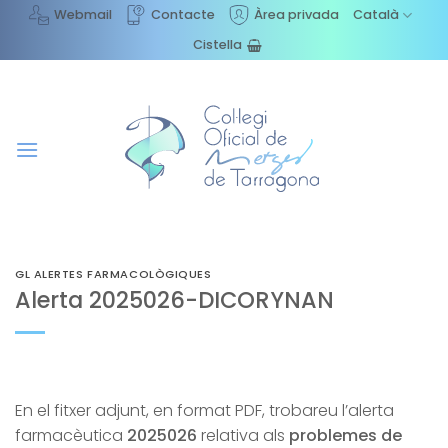
Skip
Webmail
Contacte
Àrea privada
Català
to
Cistella
content
GL ALERTES FARMACOLÒGIQUES
Alerta 2025026-DICORYNAN
En el fitxer adjunt, en format PDF, trobareu l’alerta
farmacèutica
2025026
relativa als
problemes de