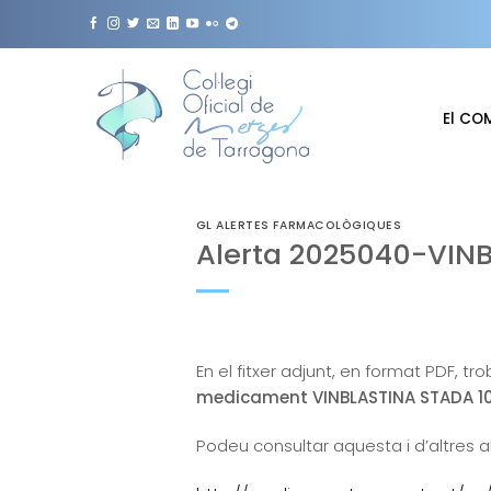
Skip
to
content
El CO
GL ALERTES FARMACOLÒGIQUES
Alerta 2025040-VIN
En el fitxer adjunt, en format PDF, tr
medicament VINBLASTINA STADA 10 
Podeu consultar aquesta i d’altres a