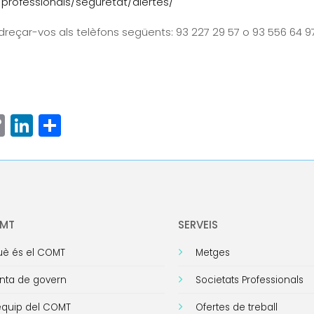
professionals/seguretat/alertes/
reçar-vos als telèfons següents: 93 227 29 57 o 93 556 64 97
ram
senger
hatsApp
Copy
LinkedIn
Comparteix
Link
OMT
SERVEIS
è és el COMT
Metges
nta de govern
Societats Professionals
equip del COMT
Ofertes de treball