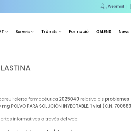
Webmail
MT
Serveis
Tràmits
Formació
GALENS
News
BLASTINA
obareu l’alerta farmacèutica
2025040
relativa als
problemes 
mg POLVO PARA SOLUCIÓN INYECTABLE, 1 vial (C.N. 700683
lertes informatives a través del web: