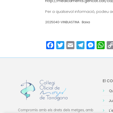
http://medicaments.gencat.cat/ca/
Per a qualsevol informació, podeu ad
2025040-VINBLASTINA
Baixa
Facebook
Twitter
Email
Teleg
Mes
W
El C
Qu
Ju
Compromís amb els drets dels metges, amb
L'