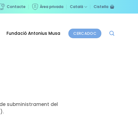
Contacte
Àrea privada
Català
Cistella
Fundació Antonius Musa
CERCADOC
de subministrament del
).