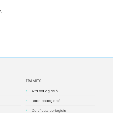
.
TRÀMITS
Alta col·legiació
Baixa col·legiació
Certificats col·legials