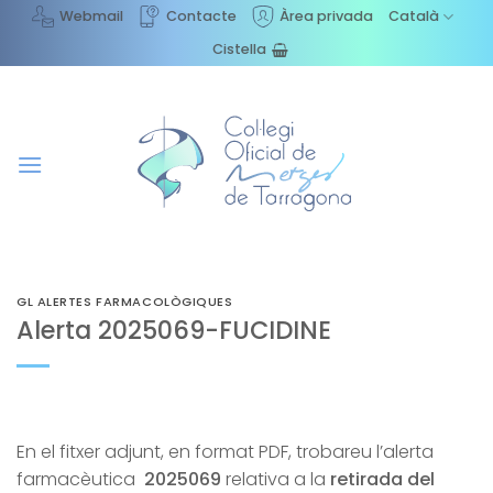
Skip
Webmail
Contacte
Àrea privada
Català
to
Cistella
content
GL ALERTES FARMACOLÒGIQUES
Alerta 2025069-FUCIDINE
En el fitxer adjunt, en format PDF, trobareu l’alerta
farmacèutica
2025069
relativa a la
retirada del