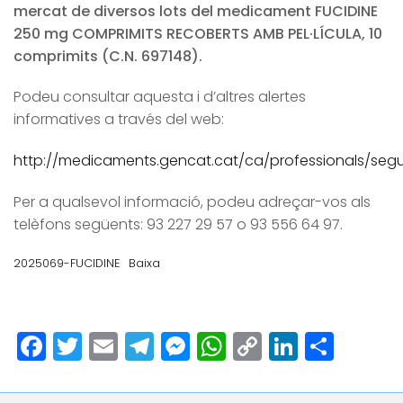
mercat de diversos lots del medicament FUCIDINE
250 mg COMPRIMITS RECOBERTS AMB PEL·LÍCULA, 10
comprimits (C.N. 697148).
Podeu consultar aquesta i d’altres alertes
informatives a través del web:
http://medicaments.gencat.cat/ca/professionals/segur
Per a qualsevol informació, podeu adreçar-vos als
telèfons següents: 93 227 29 57 o 93 556 64 97.
2025069-FUCIDINE
Baixa
Facebook
Twitter
Email
Telegram
Messenger
WhatsApp
Copy
LinkedI
Comp
Link