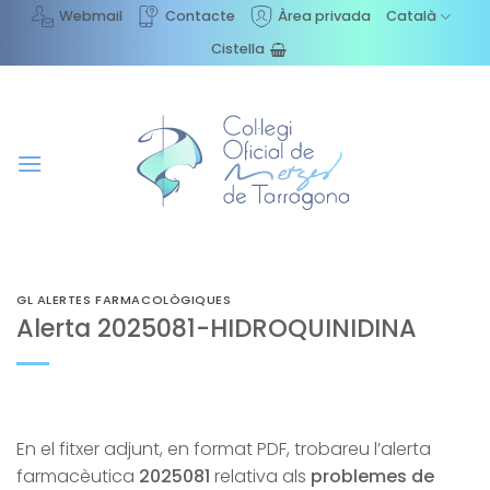
Skip
Webmail
Contacte
Àrea privada
Català
to
Cistella
content
GL ALERTES FARMACOLÒGIQUES
Alerta 2025081-HIDROQUINIDINA
En el fitxer adjunt, en format PDF, trobareu l’alerta
farmacèutica
2025081
relativa als
problemes de