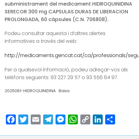
subministrament del medicament HIDROQUINIDINA
SERECOR 300 mg CAPSULAS DURAS DE LIBERACION
PROLONGADA, 60 càpsules (C.N. 706808).
Podeu consultar aquesta i d’altres alertes
informatives a través del web:
http://medicaments.gencat.cat/ca/professionals/segur
Per a qualsevol informació, podeu adreçar-vos als
telèfons següents: 93 227 29 57 o 93 556 64 97.
2025081-HIDROQUINIDINA
Baixa
Facebook
Twitter
Email
Telegram
Messenger
WhatsApp
Copy
LinkedI
Comp
Link