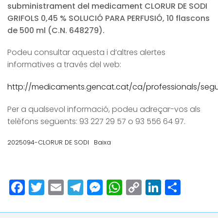
subministrament del medicament CLORUR DE SODI
GRIFOLS 0,45 % SOLUCIÓ PARA PERFUSIÓ, 10 flascons
de 500 ml (C.N. 648279).
Podeu consultar aquesta i d’altres alertes
informatives a través del web:
http://medicaments.gencat.cat/ca/professionals/segur
Per a qualsevol informació, podeu adreçar-vos als
telèfons següents: 93 227 29 57 o 93 556 64 97.
2025094-CLORUR DE SODI
Baixa
Facebook
Twitter
Email
Telegram
Messenger
WhatsApp
Copy
LinkedI
Comp
Link