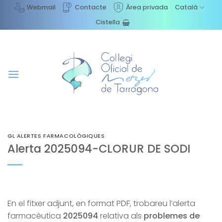
Skip
Webmail
Contacte
Àrea privada
Català
to
Cistella
content
GL ALERTES FARMACOLÒGIQUES
Alerta 2025094-CLORUR DE SODI
En el fitxer adjunt, en format PDF, trobareu l’alerta
farmacèutica
2025094
relativa als
problemes de