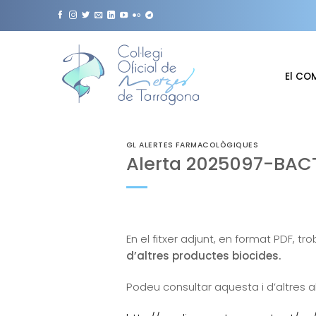
Skip
to
content
El CO
GL ALERTES FARMACOLÒGIQUES
Alerta 2025097-BA
En el fitxer adjunt, en format PDF, tr
d’altres productes biocides.
Podeu consultar aquesta i d’altres a