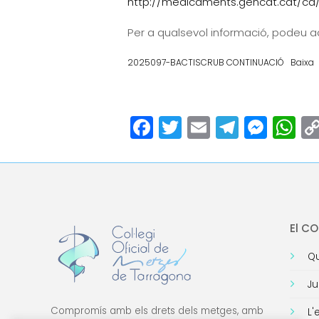
http://medicaments.gencat.cat/ca/
Per a qualsevol informació, podeu ad
2025097-BACTISCRUB CONTINUACIÓ
Baixa
Facebook
Twitter
Email
Teleg
Mes
W
El C
Qu
Ju
Compromís amb els drets dels metges, amb
L'