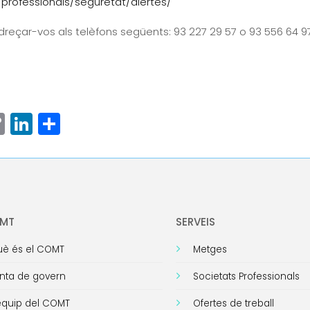
professionals/seguretat/alertes/
reçar-vos als telèfons següents: 93 227 29 57 o 93 556 64 97
ram
senger
hatsApp
Copy
LinkedIn
Comparteix
Link
OMT
SERVEIS
è és el COMT
Metges
nta de govern
Societats Professionals
equip del COMT
Ofertes de treball