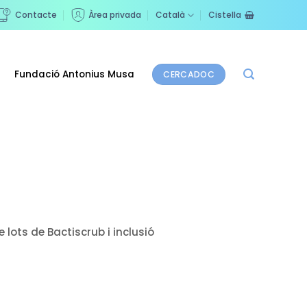
Contacte
Àrea privada
Català
Cistella
Fundació Antonius Musa
CERCADOC
 lots de Bactiscrub i inclusió