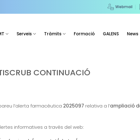
Webmail
MT
Serveis
Tràmits
Formació
GALENS
News
CTISCRUB CONTINUACIÓ
obareu l’alerta farmacèutica
2025097
relativa a l’
ampliació de
lertes informatives a través del web: