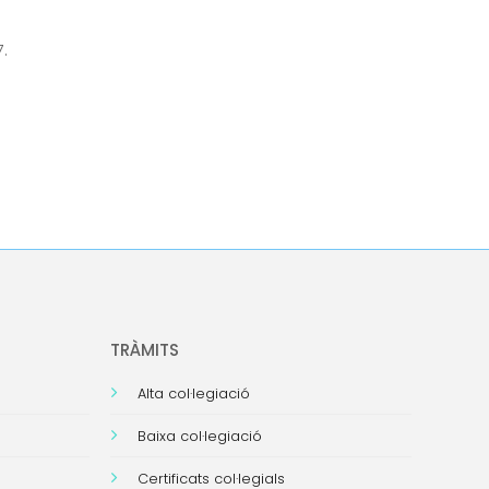
.
TRÀMITS
Alta col·legiació
Baixa col·legiació
Certificats col·legials