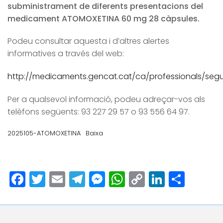
subministrament de diferents presentacions del
medicament ATOMOXETINA 60 mg 28 càpsules.
Podeu consultar aquesta i d’altres alertes
informatives a través del web:
http://medicaments.gencat.cat/ca/professionals/segur
Per a qualsevol informació, podeu adreçar-vos als
telèfons següents: 93 227 29 57 o 93 556 64 97.
2025105-ATOMOXETINA
Baixa
Facebook
Twitter
Email
Telegram
Messenger
WhatsApp
Copy
LinkedI
Comp
Link