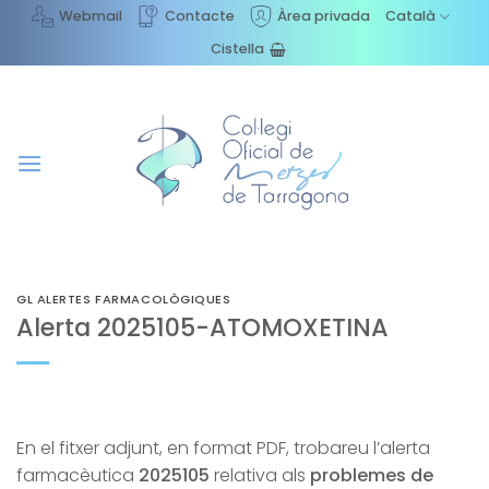
Skip
Webmail
Contacte
Àrea privada
Català
to
Cistella
content
GL ALERTES FARMACOLÒGIQUES
Alerta 2025105-ATOMOXETINA
En el fitxer adjunt, en format PDF, trobareu l’alerta
farmacèutica
2025105
relativa als
problemes de