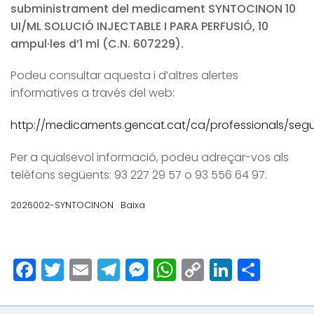
subministrament del medicament SYNTOCINON 10
UI/ML SOLUCIÓ INJECTABLE I PARA PERFUSIÓ, 10
ampul·les d’1 ml (C.N. 607229).
Podeu consultar aquesta i d’altres alertes
informatives a través del web:
http://medicaments.gencat.cat/ca/professionals/segur
Per a qualsevol informació, podeu adreçar-vos als
telèfons següents: 93 227 29 57 o 93 556 64 97.
2026002-SYNTOCINON
Baixa
Facebook
Twitter
Email
Telegram
Messenger
WhatsApp
Copy
LinkedI
Comp
Link