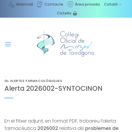
Skip
Webmail
Contacte
Àrea privada
Català
to
Cistella
content
GL ALERTES FARMACOLÒGIQUES
Alerta 2026002-SYNTOCINON
En el fitxer adjunt, en format PDF, trobareu l’alerta
farmacèutica
2026002
relativa als
problemes de