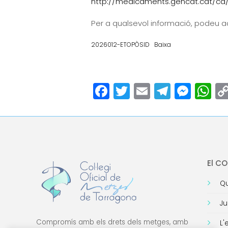
http://medicaments.gencat.cat/ca/
Per a qualsevol informació, podeu ad
2026012-ETOPÒSID
Baixa
Facebook
Twitter
Email
Teleg
Mes
W
El C
Qu
Ju
Compromís amb els drets dels metges, amb
L'