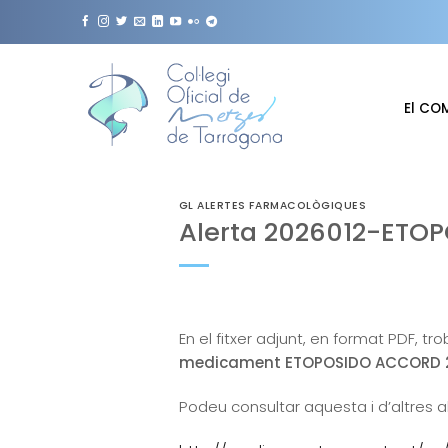
Skip
to
content
El CO
GL ALERTES FARMACOLÒGIQUES
Alerta 2026012-ETO
En el fitxer adjunt, en format PDF, tr
medicament ETOPOSIDO ACCORD 20 
Podeu consultar aquesta i d’altres a