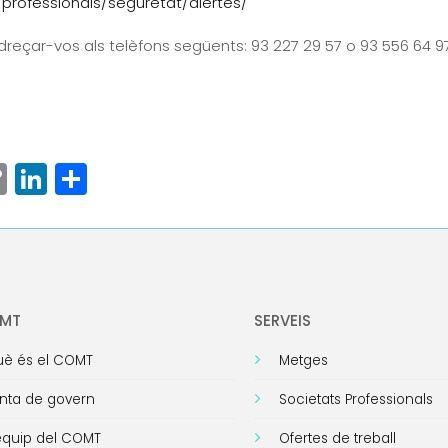
professionals/seguretat/alertes/
reçar-vos als telèfons següents: 93 227 29 57 o 93 556 64 97
ram
senger
hatsApp
Copy
LinkedIn
Comparteix
Link
OMT
SERVEIS
è és el COMT
Metges
nta de govern
Societats Professionals
equip del COMT
Ofertes de treball