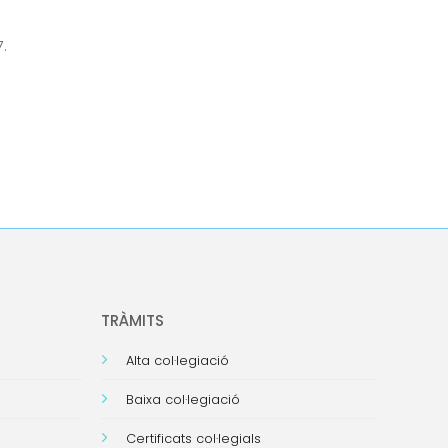
.
TRÀMITS
Alta col·legiació
Baixa col·legiació
Certificats col·legials