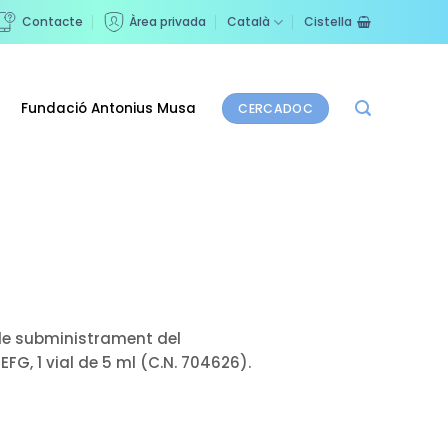
Contacte
Àrea privada
Català
Cistella
Fundació Antonius Musa
CERCADOC
e subministrament del
 1 vial de 5 ml (C.N. 704626).