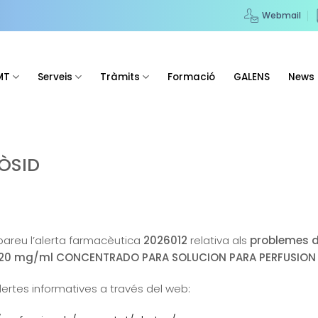
Webmail
MT
Serveis
Tràmits
Formació
GALENS
News
PÒSID
obareu l’alerta farmacèutica
2026012
relativa als
problemes d
mg/ml CONCENTRADO PARA SOLUCION PARA PERFUSION EFG,
lertes informatives a través del web: