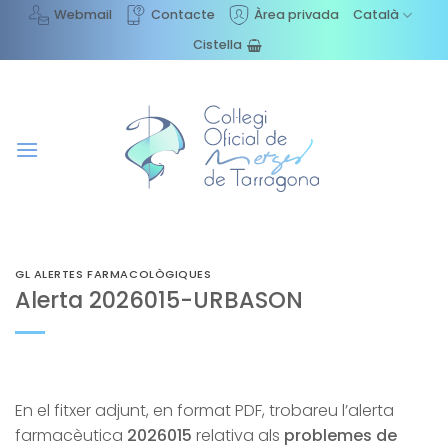
Skip
Webmail
Contacte
Àrea privada
Català
to
Cistella
content
GL ALERTES FARMACOLÒGIQUES
Alerta 2026015-URBASON
En el fitxer adjunt, en format PDF, trobareu l’alerta
farmacèutica
2026015
relativa als
problemes de