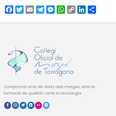
Facebook
Twitter
Email
Telegram
Messenger
WhatsApp
Copy
LinkedI
Comp
Link
Compromís amb els drets dels metges, amb la
formació de qualitat i amb la tecnologia.