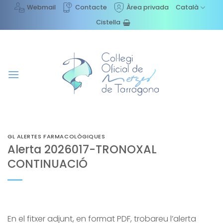
Skip
Webmail
Contacte
Àrea privada
Català
to
Cistella
content
GL ALERTES FARMACOLÒGIQUES
Alerta 2026017-TRONOXAL
CONTINUACIÓ
En el fitxer adjunt, en format PDF, trobareu l’alerta