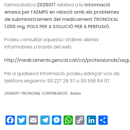
farmacèutica
2026017
relativa a la
informació
emesa per l’AEMPS en relació amb els problemes
de subministrament del medicament TRONOXAL
1.000 mg, POLS PER A SOLUCIÓ PER A PERFUSIÓ.
Podeu consultar aquesta i d’altres alertes
informatives a través del web:
http://medicaments.gencat.cat/ca/professionals/segur
Per a qualsevol informació, podeu adreçar-vos als
telèfons següents: 93 227 29 57 o 93 556 64 97.
2026017-TRONOXAL CONTINUACIÓ
Baixa
Facebook
Twitter
Email
Telegram
Messenger
WhatsApp
Copy
LinkedI
Comp
Link