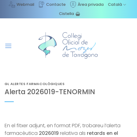
Skip
Webmail
Contacte
Àrea privada
Català
to
Cistella
content
GL ALERTES FARMACOLÒGIQUES
Alerta 2026019-TENORMIN
En el fitxer adjunt, en format PDF, trobareu l’alerta
farmacèutica
2026019
relativa als
retards en el