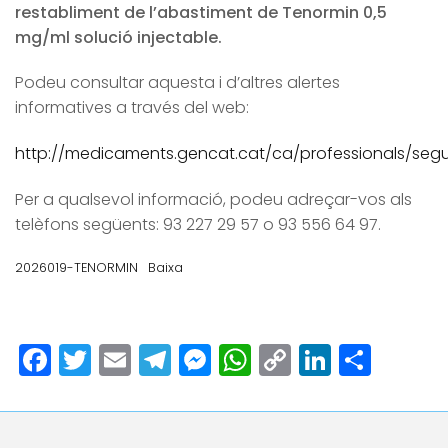
restabliment de l’abastiment de Tenormin 0,5
mg/ml solució injectable.
Podeu consultar aquesta i d’altres alertes
informatives a través del web:
http://medicaments.gencat.cat/ca/professionals/segur
Per a qualsevol informació, podeu adreçar-vos als
telèfons següents: 93 227 29 57 o 93 556 64 97.
2026019-TENORMIN
Baixa
Facebook
Twitter
Email
Telegram
Messenger
WhatsApp
Copy
LinkedI
Comp
Link