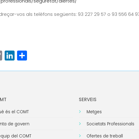
professionals/seguretat/alertes/
dreçar-vos als telèfons següents: 93 227 29 57 o 93 556 64 9
ram
senger
hatsApp
Copy
LinkedIn
Comparteix
Link
OMT
SERVEIS
è és el COMT
Metges
nta de govern
Societats Professionals
equip del COMT
Ofertes de treball