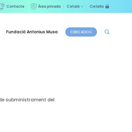
Contacte
Àrea privada
Català
Cistella
Fundació Antonius Musa
CERCADOC
de subministrament del