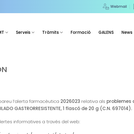
Webmail
MT
Serveis
Tràmits
Formació
GALENS
News
ON
obareu l’alerta farmacèutica
2026023
relativa als
problemes 
DO GASTRORRESISTENTE, 1 flascó de 20 g (C.N. 697014).
lertes informatives a través del web: