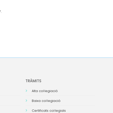
7.
TRÀMITS
Alta col·legiació
Baixa col·legiació
Certificats col·legials