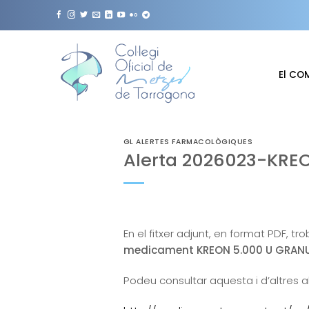
Skip
to
content
El CO
GL ALERTES FARMACOLÒGIQUES
Alerta 2026023-KRE
En el fitxer adjunt, en format PDF, tr
medicament KREON 5.000 U GRANULA
Podeu consultar aquesta i d’altres a