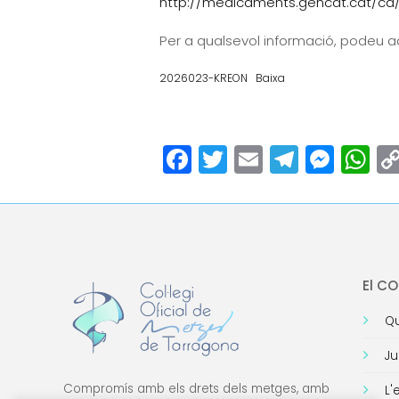
http://medicaments.gencat.cat/ca/
Per a qualsevol informació, podeu a
2026023-KREON
Baixa
Facebook
Twitter
Email
Teleg
Mes
W
El C
Qu
Ju
Compromís amb els drets dels metges, amb
L'