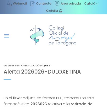
Skip
Webmail
Contacte
Àrea privada
Català
to
Cistella
content
GL ALERTES FARMACOLÒGIQUES
Alerta 2026026-DULOXETINA
En el fitxer adjunt, en format PDF, trobareu l’alerta
farmacèutica
2026026
relativa a la
retirada del