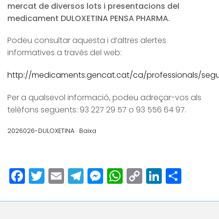
mercat de diversos lots i presentacions del
medicament DULOXETINA PENSA PHARMA.
Podeu consultar aquesta i d’altres alertes
informatives a través del web:
http://medicaments.gencat.cat/ca/professionals/segur
Per a qualsevol informació, podeu adreçar-vos als
telèfons següents: 93 227 29 57 o 93 556 64 97.
2026026-DULOXETINA
Baixa
Facebook
Twitter
Email
Telegram
Messenger
WhatsApp
Copy
LinkedI
Comp
Link