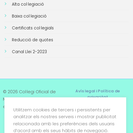
Alta col·legiació
Baixa col·legiació
Certificats col·legials
Reducció de quotes
Canal Llei 2-2023
Avís legal i Política de
© 2026 Col·legi Oficial de
privacitat
Metges de Tarragona. Tots
els drets reservats
Utilitzem cookies de tercers i persistents per
Termes i condicions
analitzar els nostres serveis i mostrar publicitat
relacionada amb les preferències dels usuaris
Política de cookies
d’acord amb els seus hàbits de navegació.