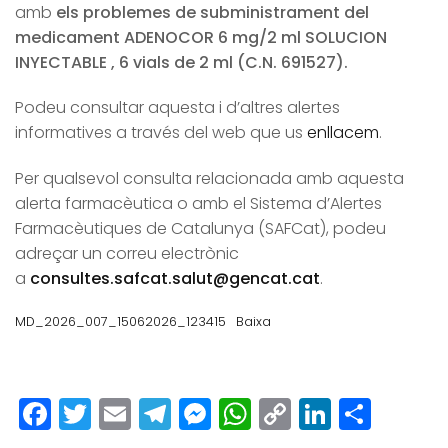
amb
els problemes de subministrament del
medicament
ADENOCOR 6 mg/2 ml SOLUCION
INYECTABLE , 6 vials de 2 ml (C.N. 691527).
Podeu consultar aquesta i d’altres alertes
informatives a través del web que us
enllacem
.
Per qualsevol consulta relacionada amb aquesta
alerta farmacèutica o amb el Sistema d’Alertes
Farmacèutiques de Catalunya (SAFCat), podeu
adreçar un correu electrònic
a
consultes.safcat.salut@gencat.cat
.
MD_2026_007_15062026_123415
Baixa
Facebook
Twitter
Email
Telegram
Messenger
WhatsApp
Copy
LinkedI
Comp
Link