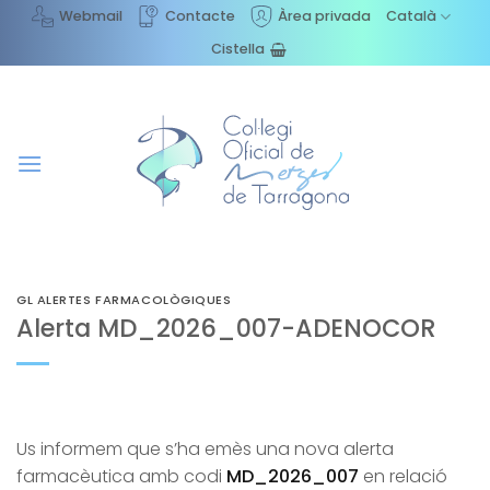
Skip
Webmail
Contacte
Àrea privada
Català
to
Cistella
content
GL ALERTES FARMACOLÒGIQUES
Alerta MD_2026_007-ADENOCOR
Us informem que s’ha emès una nova alerta
farmacèutica amb codi
MD_2026_007
en relació