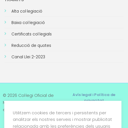
Alta col·legiació
Baixa col·legiació
Certificats col·legials
Reducció de quotes
Canal Llei 2-2023
Avís legal i Política de
© 2026 Col·legi Oficial de
privacitat
Metges de Tarragona. Tots
els drets reservats
Utilitzem cookies de tercers i persistents per
Termes i condicions
analitzar els nostres serveis i mostrar publicitat
relacionada amb les preferències dels usuaris
Política de cookies