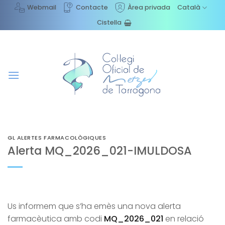
Skip
Webmail
Contacte
Àrea privada
Català
to
Cistella
content
GL ALERTES FARMACOLÒGIQUES
Alerta MQ_2026_021-IMULDOSA
Us informem que s’ha emès una nova alerta
farmacèutica amb codi
MQ_2026_021
en relació