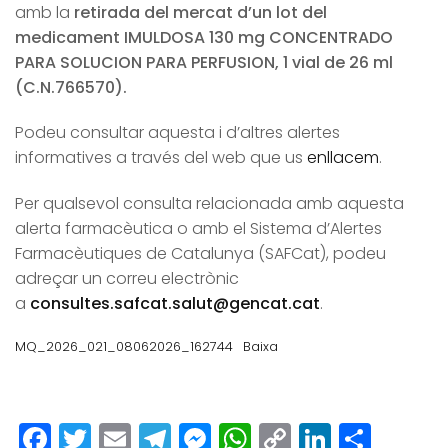
amb la
retirada del mercat d’un lot del
medicament IMULDOSA 130 mg CONCENTRADO
PARA SOLUCION PARA PERFUSION, 1 vial de 26 ml
(C.N.766570).
Podeu consultar aquesta i d’altres alertes
informatives a través del web que us
enllacem
.
Per qualsevol consulta relacionada amb aquesta
alerta farmacèutica o amb el Sistema d’Alertes
Farmacèutiques de Catalunya (SAFCat), podeu
adreçar un correu electrònic
a
consultes.safcat.salut@gencat.cat
.
MQ_2026_021_08062026_162744
Baixa
Facebook
Twitter
Email
Telegram
Messenger
WhatsApp
Copy
LinkedI
Comp