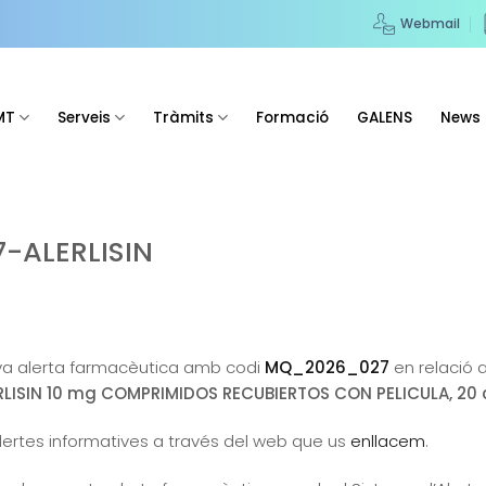
Webmail
MT
Serveis
Tràmits
Formació
GALENS
News
-ALERLISIN
a alerta farmacèutica amb codi
MQ_2026_027
en relació
RLISIN 10 mg COMPRIMIDOS RECUBIERTOS CON PELICULA, 20 c
alertes informatives a través del web que us
enllacem
.