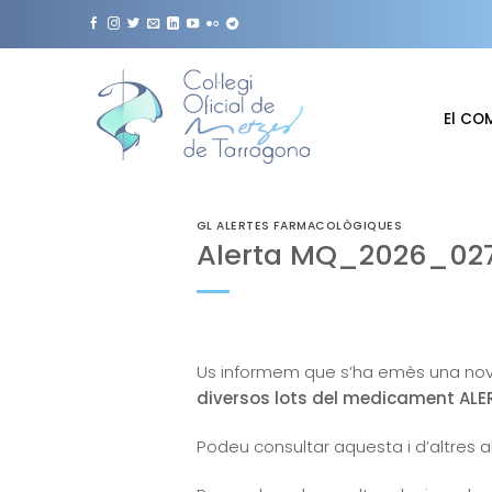
Skip
to
content
El CO
GL ALERTES FARMACOLÒGIQUES
Alerta MQ_2026_027
Us informem que s’ha emès una nov
diversos lots del medicament ALE
Podeu consultar aquesta i d’altres 