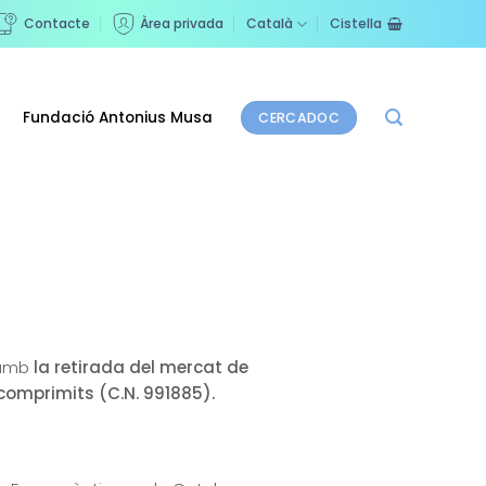
Contacte
Àrea privada
Català
Cistella
Fundació Antonius Musa
CERCADOC
 amb
la retirada del mercat de
omprimits (C.N. 991885).