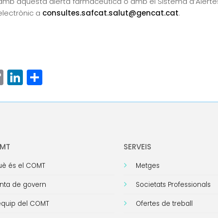
 amb aquesta alerta farmacèutica o amb el Sistema d’Alert
electrònic a
consultes.safcat.salut@gencat.cat
.
ram
senger
hatsApp
Copy
LinkedIn
Comparteix
Link
OMT
SERVEIS
è és el COMT
Metges
nta de govern
Societats Professionals
equip del COMT
Ofertes de treball