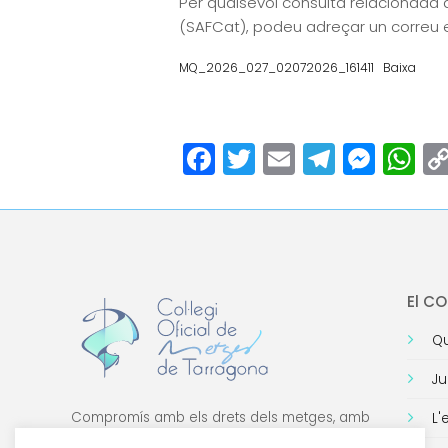
Per qualsevol consulta relacionada
(SAFCat), podeu adreçar un correu 
MQ_2026_027_02072026_161411
Baixa
Facebook
Twitter
Email
Teleg
Mes
W
El C
Qu
Ju
Compromís amb els drets dels metges, amb
L'
la formació de qualitat i amb la tecnologia.