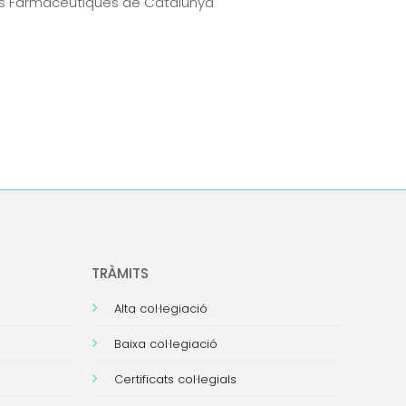
es Farmacèutiques de Catalunya
TRÀMITS
Alta col·legiació
Baixa col·legiació
Certificats col·legials