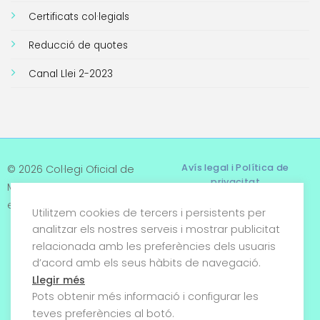
Certificats col·legials
Reducció de quotes
Canal Llei 2-2023
Avís legal i Política de
© 2026 Col·legi Oficial de
privacitat
Metges de Tarragona. Tots
els drets reservats
Utilitzem cookies de tercers i persistents per
Termes i condicions
analitzar els nostres serveis i mostrar publicitat
relacionada amb les preferències dels usuaris
Política de cookies
d’acord amb els seus hàbits de navegació.
Condicions generals de
Llegir més
venda
Pots obtenir més informació i configurar les
teves preferències al botó.