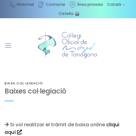
Skip
Webmail
Contacte
Àrea privada
Català
to
Cistella
content
BAIXA COL·LEGIACIÓ
Baixes col·legiació
Si vol realitzar el tràmit de baixa online
cliqui
aquí
.