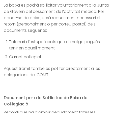
La baixa es podrà sol·licitar voluntàriament a la Junta
de Govern pel cessament de l’activitat mèdica. Per
donar-se de baixa, serà requeriment necessari el
retorn (personalment o per correu postal) dels
documents següents:
Talonari d’estupefaents que el metge pogués
tenir en aquell moment.
Carnet col·legial.
Aquest tràmit també es pot fer directament a les
delegacions del COMT.
Document per a la Sol·licitud de Baixa de
Col·legiació
Recordi que ha d’omplir degudament totes les