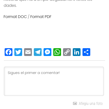
dades.
Format DOC
/
Format PDF
Facebook
Twitter
Email
Telegram
Messenger
WhatsApp
Copy
LinkedI
Comp
Link
Afegiu una foto