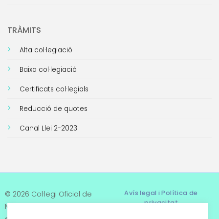
TRÀMITS
Alta col·legiació
Baixa col·legiació
Certificats col·legials
Reducció de quotes
Canal Llei 2-2023
Avís legal i Política de
© 2026 Col·legi Oficial de
privacitat
Metges de Tarragona. Tots
els drets reservats