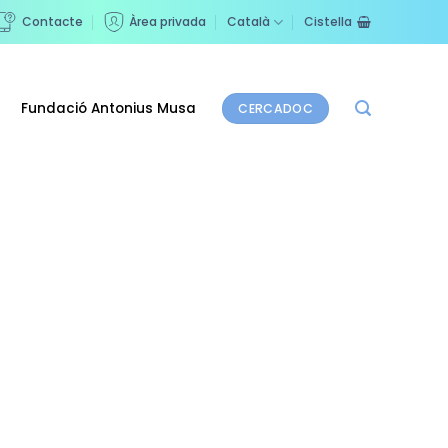
Contacte
Àrea privada
Català
Cistella
Fundació Antonius Musa
CERCADOC