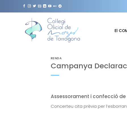
Skip
to
content
El CO
RENDA
Campanya Declaració
Assessorament i confecció de l
Concerteu cita prèvia per l’esborrany,