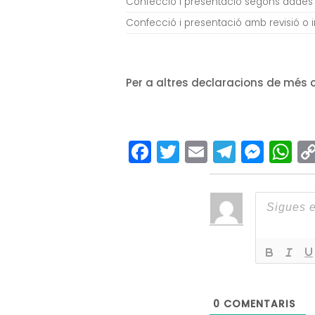
Confecció i presentació segons dades
Confecció i presentació amb revisió o i
Per a altres declaracions de més c
Facebook
Twitter
Email
Teleg
Mes
W
0
COMENTARIS