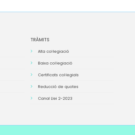
TRÀMITS
Alta col·legiació
Baixa col·legiació
Certificats col·legials
Reducció de quotes
Canal Llei 2-2023