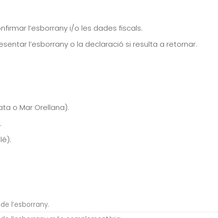
onfirmar l’esborrany i/o les dades fiscals.
presentar l’esborrany o la declaració si resulta a retornar.
ata o Mar Orellana).
.
é).
:
de l’esborrany.