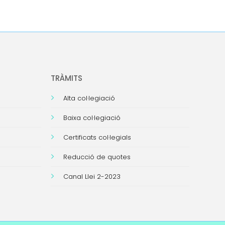
TRÀMITS
Alta col·legiació
Baixa col·legiació
Certificats col·legials
Reducció de quotes
Canal Llei 2-2023