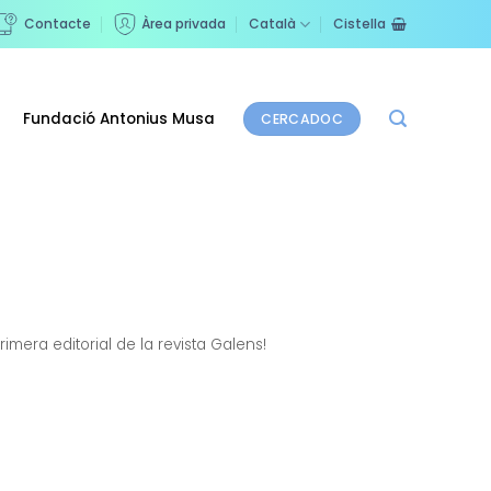
Contacte
Àrea privada
Català
Cistella
Fundació Antonius Musa
CERCADOC
imera editorial de la revista Galens!