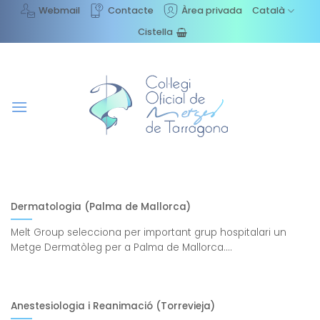
Skip
Webmail
Contacte
Àrea privada
Català
to
Cistella
content
Dermatologia (Palma de Mallorca)
Melt Group selecciona per important grup hospitalari un
Metge Dermatòleg per a Palma de Mallorca....
Anestesiologia i Reanimació (Torrevieja)