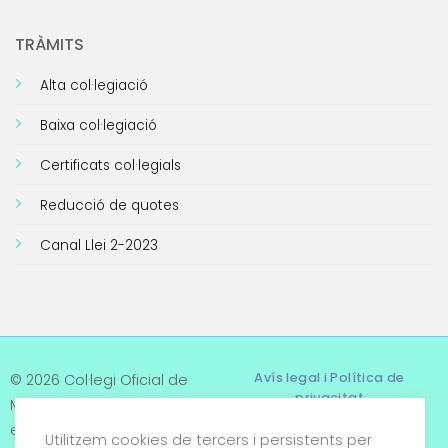
TRÀMITS
Alta col·legiació
Baixa col·legiació
Certificats col·legials
Reducció de quotes
Canal Llei 2-2023
Avís legal i Política de
© 2026 Col·legi Oficial de
privacitat
Metges de Tarragona. Tots
els drets reservats
Utilitzem cookies de tercers i persistents per
Termes i condicions