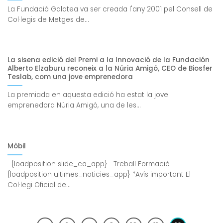
La Fundació Galatea va ser creada l'any 2001 pel Consell de
Col·legis de Metges de...
La sisena edició del Premi a la Innovació de la Fundación
Alberto Elzaburu reconeix a la Núria Amigó, CEO de Biosfer
Teslab, com una jove emprenedora
La premiada en aquesta edició ha estat la jove
emprenedora Núria Amigó, una de les...
Mòbil
{loadposition slide_ca_app} Treball Formació
{loadposition ultimes_noticies_app} *Avís important El
Col·legi Oficial de...