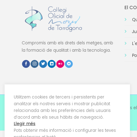
El C
Qu
Ju
Compromís amb els drets dels metges, amb
L'
la formació de qualitat i amb la tecnologia.
Po
Utilitzem cookies de tercers i persistents per
analitzar els nostres serveis i mostrar publicitat
© 2026 Col·legi Oficial de Metges de Tarragona. Tots el
relacionada amb les preferències dels usuaris
drets reservats
d’acord amb els seus hàbits de navegació.
Llegir més
Pots obtenir més informació i configurar les teves