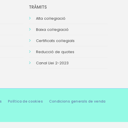
TRÀMITS
Alta col·legiació
Baixa col·legiació
Certificats col·legials
Reducció de quotes
Canal Llei 2-2023
s
Política de cookies
Condicions generals de venda