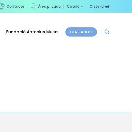
Contacte
Àrea privada
Català
Cistella
Fundació Antonius Musa
CERCADOC