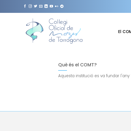
Skip
to
content
El CO
Què és el COMT?
Aquesta institució es va fundar l'any 1