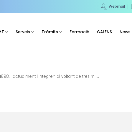
Webmail
MT
Serveis
Tràmits
Formació
GALENS
News
898, i actualment l'integren al voltant de tres mil...