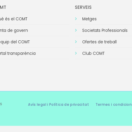
OMT
SERVEIS
è és el COMT
Metges
nta de govern
Societats Professionals
equip del COMT
Ofertes de treball
rtal transparència
Club COMT
s
Avís legal i Política de privacitat
Termes i condicion