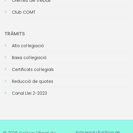
Ofertes de treball
Club COMT
TRÀMITS
Alta col·legiació
Baixa col·legiació
Certificats col·legials
Reducció de quotes
Canal Llei 2-2023
Avís legal i Política de