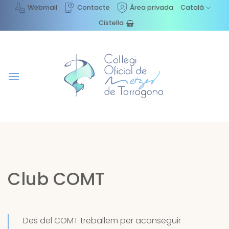
Skip
Webmail
Contacte
Àrea privada
Català
to
Cistella
content
Club COMT
Des del COMT treballem per aconseguir