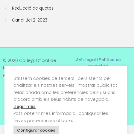
Reducció de quotes
Canal Llei 2-2023
Avís legal i Política de
© 2026 Col·legi Oficial de
privacitat
Metges de Tarragona. Tots
els drets reservats
Utilitzem cookies de tercers i persistents per
Termes i condicions
analitzar els nostres serveis i mostrar publicitat
relacionada amb les preferències dels usuaris
Política de cookies
d’acord amb els seus hàbits de navegació.
Condicions generals de
Llegir més
venda
Pots obtenir més informació i configurar les
teves preferències al botó.
Configurar cookies