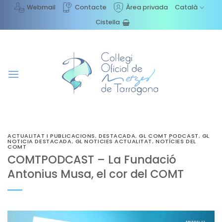
Skip
Webmail
Contacte
Àrea privada
Català
to
Cistella
content
ACTUALITAT I PUBLICACIONS
,
DESTACADA
,
GL COMT PODCAST
,
GL
NOTICIA DESTACADA
,
GL NOTICIES ACTUALITAT
,
NOTÍCIES DEL
COMT
COMTPODCAST – La Fundació
Antonius Musa, el cor del COMT