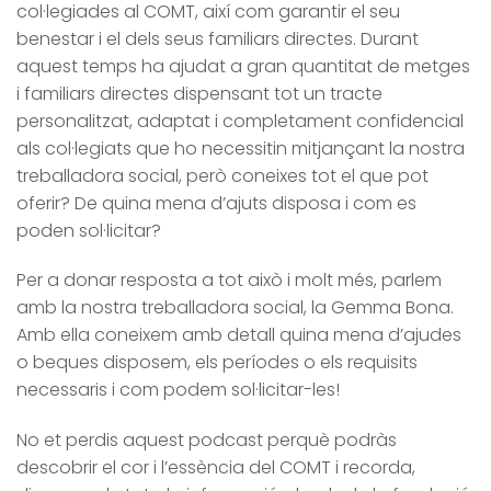
col·legiades al COMT, així com garantir el seu
benestar i el dels seus familiars directes. Durant
aquest temps ha ajudat a gran quantitat de metges
i familiars directes dispensant tot un tracte
personalitzat, adaptat i completament confidencial
als col·legiats que ho necessitin mitjançant la nostra
treballadora social, però coneixes tot el que pot
oferir? De quina mena d’ajuts disposa i com es
poden sol·licitar?
Per a donar resposta a tot això i molt més, parlem
amb la nostra treballadora social, la Gemma Bona.
Amb ella coneixem amb detall quina mena d’ajudes
o beques disposem, els períodes o els requisits
necessaris i com podem sol·licitar-les!
No et perdis aquest podcast perquè podràs
descobrir el cor i l’essència del COMT i recorda,