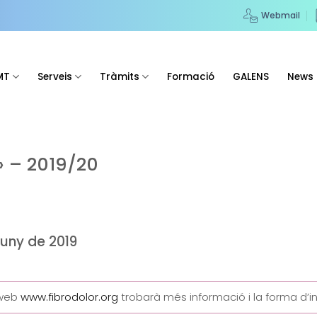
Webmail
MT
Serveis
Tràmits
Formació
GALENS
News
 – 2019/20
juny de 2019
 web
www.fibrodolor.org
trobarà més informació i la forma d’in