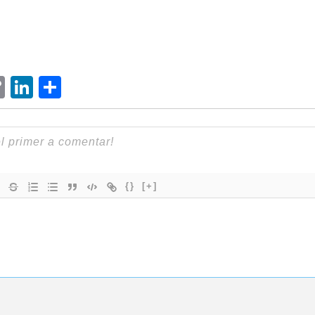
ram
senger
hatsApp
Copy
LinkedIn
Comparteix
Link
{}
[+]