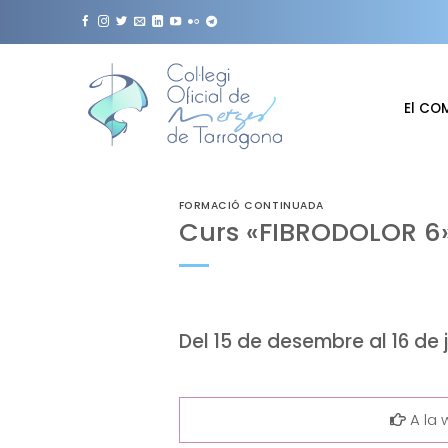
Skip
to
content
El CO
FORMACIÓ CONTINUADA
Curs «FIBRODOLOR 6»
Del 15 de desembre al 16 de 
A la