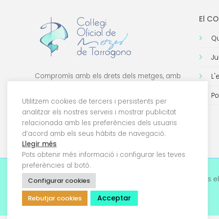
El C
Qu
Ju
Compromís amb els drets dels metges, amb
L'
la formació de qualitat i amb la tecnologia.
Po
Utilitzem cookies de tercers i persistents per
analitzar els nostres serveis i mostrar publicitat
relacionada amb les preferències dels usuaris
d’acord amb els seus hàbits de navegació.
Llegir més
Pots obtenir més informació i configurar les teves
preferències al botó.
© 2026 Col·legi Oficial de Metges de Tarragona. Tots el
Configurar cookies
drets reservats
Acceptar
Rebutjar cookies