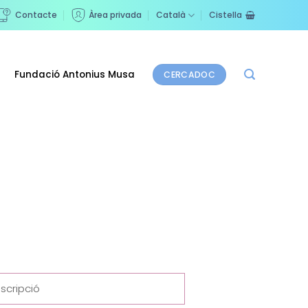
Contacte
Àrea privada
Català
Cistella
Fundació Antonius Musa
CERCADOC
scripció