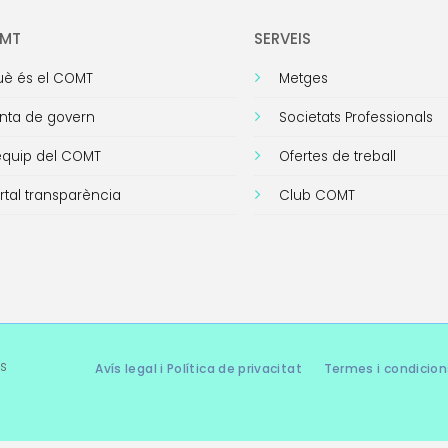
OMT
SERVEIS
è és el COMT
Metges
nta de govern
Societats Professionals
equip del COMT
Ofertes de treball
rtal transparència
Club COMT
s
Avís legal i Política de privacitat
Termes i condicion