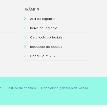
TRÀMITS
Alta col·legiació
Baixa col·legiació
Certificats col·legials
Reducció de quotes
Canal Llei 2-2023
s
Política de cookies
Condicions generals de venda