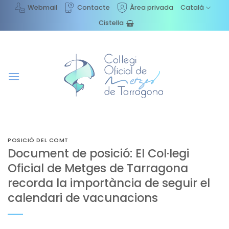
Skip
Webmail
Contacte
Àrea privada
Català
to
Cistella
content
POSICIÓ DEL COMT
Document de posició: El Col·legi
Oficial de Metges de Tarragona
recorda la importància de seguir el
calendari de vacunacions