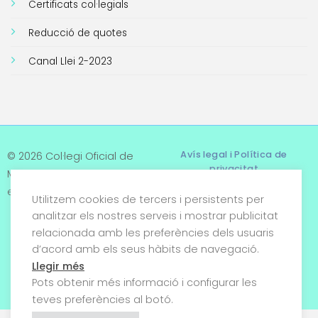
Certificats col·legials
Reducció de quotes
Canal Llei 2-2023
Avís legal i Política de
© 2026 Col·legi Oficial de
privacitat
Metges de Tarragona. Tots
els drets reservats
Utilitzem cookies de tercers i persistents per
Termes i condicions
analitzar els nostres serveis i mostrar publicitat
relacionada amb les preferències dels usuaris
Política de cookies
d’acord amb els seus hàbits de navegació.
Condicions generals de
Llegir més
venda
Pots obtenir més informació i configurar les
teves preferències al botó.