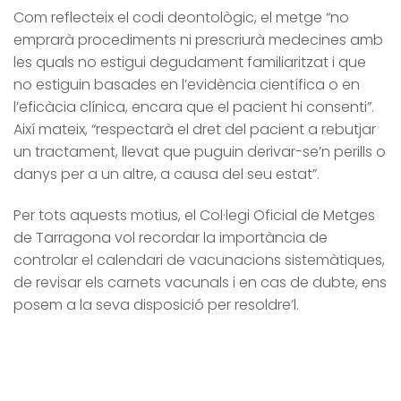
Com reflecteix el codi deontològic, el metge “no
emprarà procediments ni prescriurà medecines amb
les quals no estigui degudament familiaritzat i que
no estiguin basades en l’evidència científica o en
l’eficàcia clínica, encara que el pacient hi consenti”.
Així mateix, “respectarà el dret del pacient a rebutjar
un tractament, llevat que puguin derivar-se’n perills o
danys per a un altre, a causa del seu estat”.
Per tots aquests motius, el Col·legi Oficial de Metges
de Tarragona vol recordar la importància de
controlar el calendari de vacunacions sistemàtiques,
de revisar els carnets vacunals i en cas de dubte, ens
posem a la seva disposició per resoldre’l.