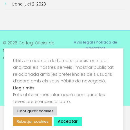
Canal Llei 2-2023
Avís legal i Política de
© 2026 Col·legi Oficial de
privacitat
Metges de Tarragona. Tots
els drets reservats
Utilitzem cookies de tercers i persistents per
Termes i condicions
analitzar els nostres serveis i mostrar publicitat
relacionada amb les preferències dels usuaris
Política de cookies
d’acord amb els seus hàbits de navegació.
Condicions generals de
Llegir més
venda
Pots obtenir més informació i configurar les
teves preferències al botó.
Configurar cookies
Acceptar
Rebutjar cookies