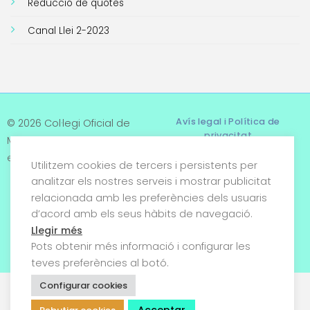
Reducció de quotes
Canal Llei 2-2023
Avís legal i Política de
© 2026 Col·legi Oficial de
privacitat
Metges de Tarragona. Tots
els drets reservats
Utilitzem cookies de tercers i persistents per
Termes i condicions
analitzar els nostres serveis i mostrar publicitat
relacionada amb les preferències dels usuaris
Política de cookies
d’acord amb els seus hàbits de navegació.
Condicions generals de
Llegir més
venda
Pots obtenir més informació i configurar les
teves preferències al botó.
Configurar cookies