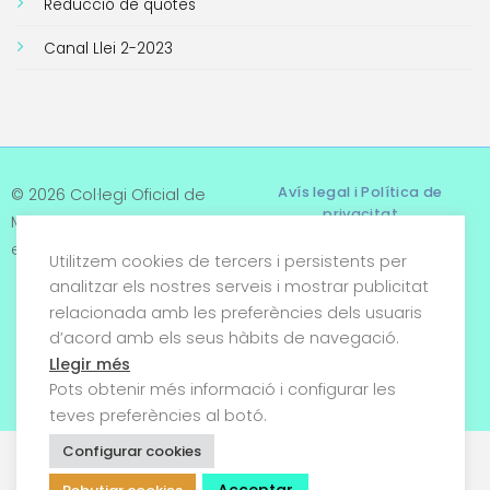
Reducció de quotes
Canal Llei 2-2023
Avís legal i Política de
© 2026 Col·legi Oficial de
privacitat
Metges de Tarragona. Tots
els drets reservats
Utilitzem cookies de tercers i persistents per
Termes i condicions
analitzar els nostres serveis i mostrar publicitat
relacionada amb les preferències dels usuaris
Política de cookies
d’acord amb els seus hàbits de navegació.
Condicions generals de
Llegir més
venda
Pots obtenir més informació i configurar les
teves preferències al botó.
Configurar cookies