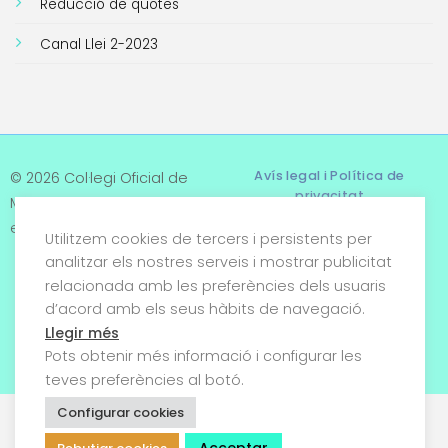
Reducció de quotes
Canal Llei 2-2023
Avís legal i Política de
© 2026 Col·legi Oficial de
privacitat
Metges de Tarragona. Tots
els drets reservats
Utilitzem cookies de tercers i persistents per
Termes i condicions
analitzar els nostres serveis i mostrar publicitat
relacionada amb les preferències dels usuaris
Política de cookies
d’acord amb els seus hàbits de navegació.
Condicions generals de
Llegir més
venda
Pots obtenir més informació i configurar les
teves preferències al botó.
Configurar cookies