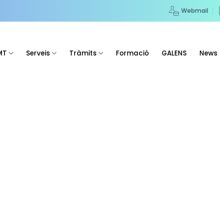
Webmail
MT
Serveis
Tràmits
Formació
GALENS
News