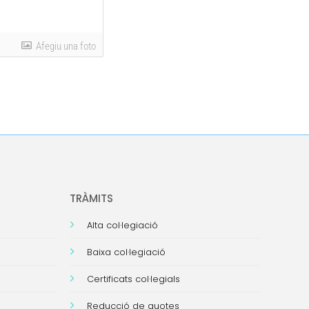
Afegiu una foto
TRÀMITS
Alta col·legiació
Baixa col·legiació
Certificats col·legials
Reducció de quotes