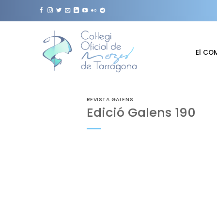
Skip
to
content
El CO
REVISTA GALENS
Edició Galens 190