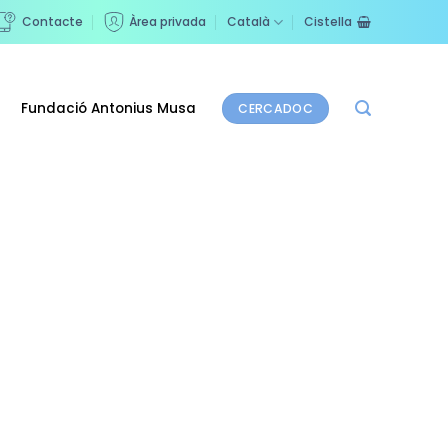
Contacte
Àrea privada
Català
Cistella
Fundació Antonius Musa
CERCADOC