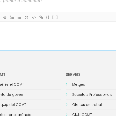
{}
[+]
OMT
SERVEIS
è és el COMT
Metges
nta de govern
Societats Professionals
equip del COMT
Ofertes de treball
rtal transparència
Club COMT