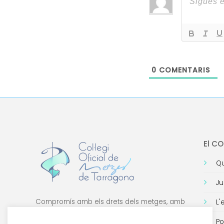
0
COMENTARIS
El C
Qu
Ju
Compromís amb els drets dels metges, amb
L'
la formació de qualitat i amb la tecnologia.
Po