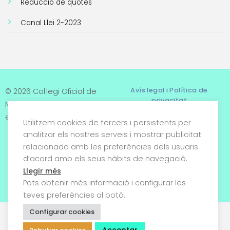
Reducció de quotes
Canal Llei 2-2023
Avís legal i Política de
© 2026 Col·legi Oficial de
privacitat
Metges de Tarragona. Tots
els drets reservats
Utilitzem cookies de tercers i persistents per
Termes i condicions
analitzar els nostres serveis i mostrar publicitat
relacionada amb les preferències dels usuaris
Política de cookies
d’acord amb els seus hàbits de navegació.
Condicions generals de
Llegir més
venda
Pots obtenir més informació i configurar les
teves preferències al botó.
Configurar cookies