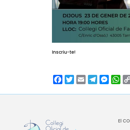
Inscriu-te!
Facebook
Twitter
Email
Teleg
Mes
W
El C