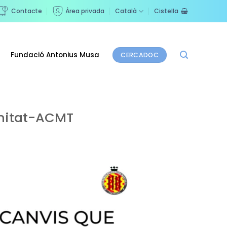
Contacte
Àrea privada
Català
Cistella
Fundació Antonius Musa
CERCADOC
sanitat-ACMT