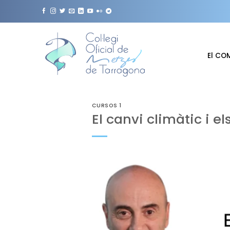
Skip
to
content
El CO
CURSOS 1
El canvi climàtic i 