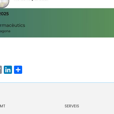
ram
senger
hatsApp
Copy
LinkedIn
Comparteix
Link
OMT
SERVEIS