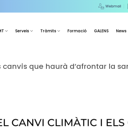
Webmail
MT
Serveis
Tràmits
Formació
GALENS
News
els canvis que haurà d’afrontar la 