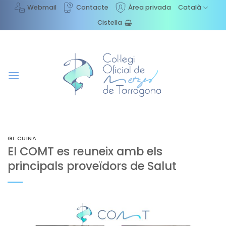
Skip
Webmail
Contacte
Àrea privada
Català
to
Cistella
content
GL CUINA
El COMT es reuneix amb els
principals proveïdors de Salut