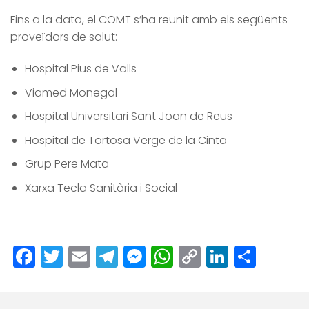
Fins a la data, el COMT s’ha reunit amb els següents
proveïdors de salut:
Hospital Pius de Valls
Viamed Monegal
Hospital Universitari Sant Joan de Reus
Hospital de Tortosa Verge de la Cinta
Grup Pere Mata
Xarxa Tecla Sanitària i Social
Facebook
Twitter
Email
Telegram
Messenger
WhatsApp
Copy
LinkedI
Comp
Link