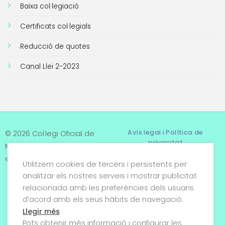
Baixa col·legiació
Certificats col·legials
Reducció de quotes
Canal Llei 2-2023
Avís legal i Política de
© 2026 Col·legi Oficial de
privacitat
Metges de Tarragona. Tots
els drets reservats
Utilitzem cookies de tercers i persistents per
Termes i condicions
analitzar els nostres serveis i mostrar publicitat
relacionada amb les preferències dels usuaris
Política de cookies
d’acord amb els seus hàbits de navegació.
Condicions generals de
Llegir més
venda
Pots obtenir més informació i configurar les