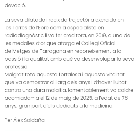
devoció.
La seva dilatada i reeixida trajectòria exercida en
les Terres de l’Ebre com a especialista en
radiodiagnòstic li va fer creditora, en 2019, a una de
les medalles d’or que atorga el Col·legi Oficial
de Metges de Tarragona en reconeixement a la
passió i la qualitat amb què va desenvolupar la seva
professió.
Malgrat tota aquesta fortalesa i aquesta vitalitat
que va demostrar al llarg dels anys i d’haver lluitat
contra una dura malaltia, lamentablement va caldre
acomiadar-la el 12 de maig de 2025, a l’edat de 78
anys, gran part d’ells dedicats a la medicina.
Per Álex Saldaña