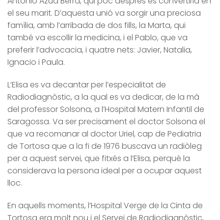
Antonio Azua Berra, qui poc després es convertiria en
el seu marit. D’aquesta unió va sorgir una preciosa
família, amb l’arribada de dos fills, la Marta, qui
també va escollir la medicina, i el Pablo, que va
preferir l’advocacia, i quatre nets: Javier, Natalia,
Ignacio i Paula.
L’Elisa es va decantar per l’especialitat de
Radiodiagnòstic, a la qual es va dedicar, de la mà
del professor Solsona, a l’Hospital Matern Infantil de
Saragossa. Va ser precisament el doctor Solsona el
que va recomanar al doctor Uriel, cap de Pediatria
de Tortosa que a la fi de 1976 buscava un radiòleg
per a aquest servei, que fitxés a l’Elisa, perquè la
considerava la persona ideal per a ocupar aquest
lloc.
En aquells moments, l’Hospital Verge de la Cinta de
Tortosa era molt nou i el Servei de Radiodiagnòstic,