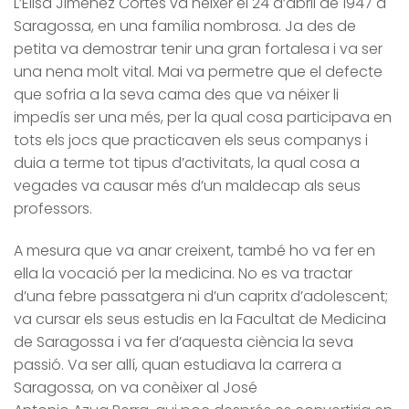
L’Elisa Jiménez Cortés va néixer el 24 d’abril de 1947 a
Saragossa, en una família nombrosa. Ja des de
petita va demostrar tenir una gran fortalesa i va ser
una nena molt vital. Mai va permetre que el defecte
que sofria a la seva cama des que va néixer li
impedís ser una més, per la qual cosa participava en
tots els jocs que practicaven els seus companys i
duia a terme tot tipus d’activitats, la qual cosa a
vegades va causar més d’un maldecap als seus
professors.
A mesura que va anar creixent, també ho va fer en
ella la vocació per la medicina. No es va tractar
d’una febre passatgera ni d’un capritx d’adolescent;
va cursar els seus estudis en la Facultat de Medicina
de Saragossa i va fer d’aquesta ciència la seva
passió. Va ser allí, quan estudiava la carrera a
Saragossa, on va conèixer al José