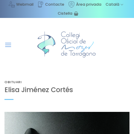
Skip
Webmail
Contacte
Àrea privada
Català
to
Cistella
content
OBITUARI
Elisa Jiménez Cortés