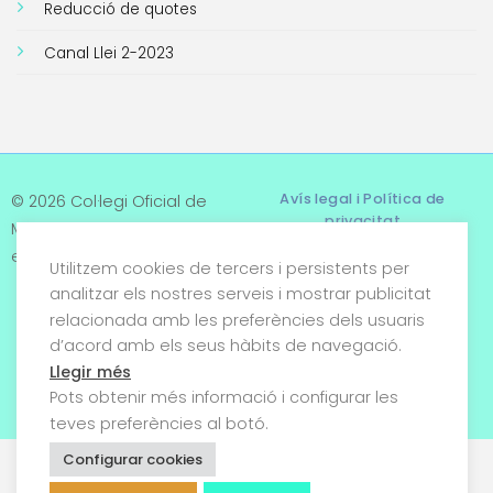
Reducció de quotes
Canal Llei 2-2023
Avís legal i Política de
© 2026 Col·legi Oficial de
privacitat
Metges de Tarragona. Tots
els drets reservats
Utilitzem cookies de tercers i persistents per
Termes i condicions
analitzar els nostres serveis i mostrar publicitat
relacionada amb les preferències dels usuaris
Política de cookies
d’acord amb els seus hàbits de navegació.
Condicions generals de
Llegir més
venda
Pots obtenir més informació i configurar les
teves preferències al botó.
Configurar cookies