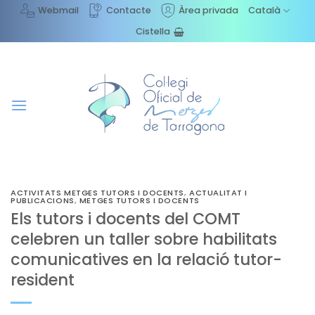
Skip
Webmail
Contacte
Àrea privada
Català
to
Cistella
content
ACTIVITATS METGES TUTORS I DOCENTS
,
ACTUALITAT I
PUBLICACIONS
,
METGES TUTORS I DOCENTS
Els tutors i docents del COMT
celebren un taller sobre habilitats
comunicatives en la relació tutor-
resident