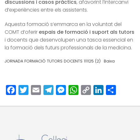
discussions i casos pràctics
, afavorint l’intercanvi
d’experiències entre els assistents.
Aquesta formació s’emmarca en la voluntat del
COMT d’oferir
espais de formació i suport als tutors
i docents que desenvolupen una tasca essencial en
la formació dels futurs professionals de la medicina.
JORNADA FORMACIÓ TUTORS DOCENTS 111125 (2)
Baixa
Facebook
Twitter
Email
Telegram
Messenger
WhatsApp
Copy
LinkedI
Comp
Link