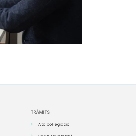
TRÀMITS
Alta col·legiació