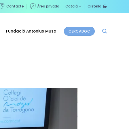
Contacte
Àrea privada
Català
Cistella
Fundació Antonius Musa
CERCADOC