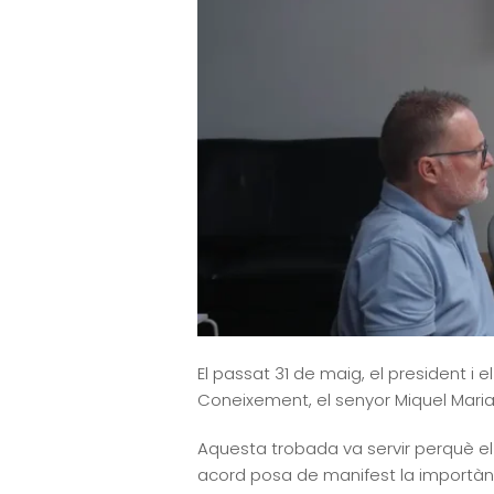
El passat 31 de maig, el president i
Coneixement, el senyor Miquel Mari
Aquesta trobada va servir perquè e
acord posa de manifest la importànci