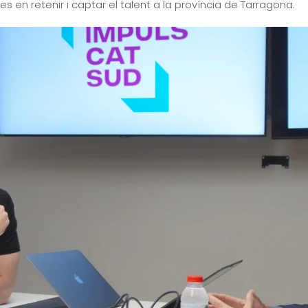
ades en retenir i captar el talent a la província de Tarragona.