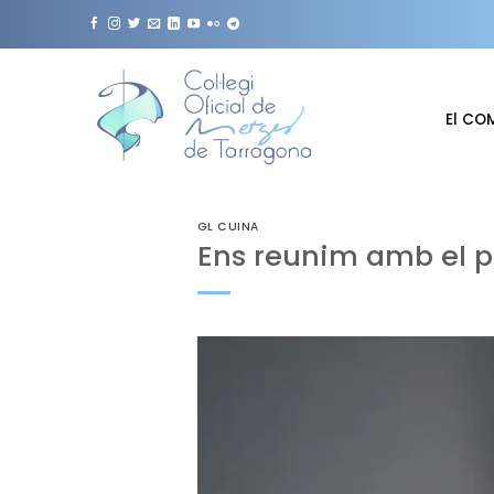
Skip
to
content
El CO
GL CUINA
Ens reunim amb el p