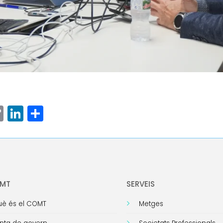
ram
senger
hatsApp
Copy
LinkedIn
Comparteix
Link
OMT
SERVEIS
è és el COMT
Metges