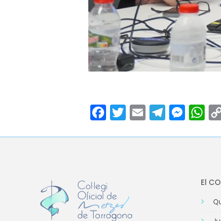
Facebook
Twitter
Email
Teleg
Mes
W
El C
Qu