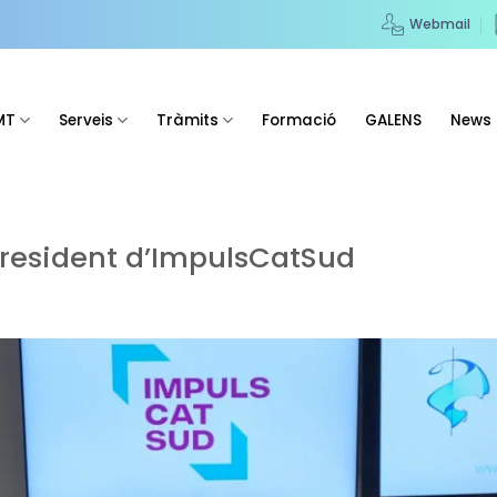
Webmail
MT
Serveis
Tràmits
Formació
GALENS
News
resident d’ImpulsCatSud