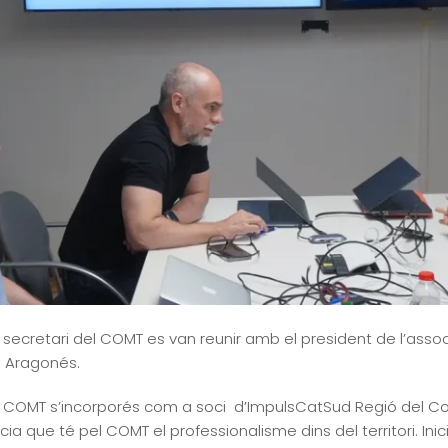
 el secretari del COMT es van reunir amb el president de l’ass
a Aragonés.
l COMT s’incorporés com a soci d’ImpulsCatSud Regió del Co
a que té pel COMT el professionalisme dins del territori. Ini