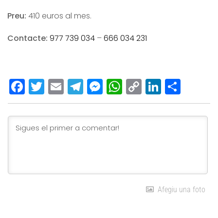
Preu:
410 euros al mes.
Contacte:
977 739 034
–
666 034 231
Facebook
Twitter
Email
Telegram
Messenger
WhatsApp
Copy
LinkedI
Comp
Link
Afegiu una foto