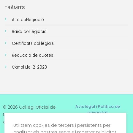
TRÀMITS
Alta col·legiació
Baixa col·legiació
Certificats col·legials
Reducció de quotes
Canal Llei 2-2023
Avís legal i Política de
© 2026 Col·legi Oficial de
privacitat
Metges de Tarragona. Tots
els drets reservats
Utilitzem cookies de tercers i persistents per
Termes i condicions
analitzar els nostres serveis i mostrar publicitat