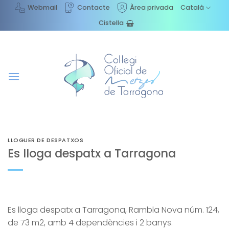
Skip
Webmail
Contacte
Àrea privada
Català
to
Cistella
content
LLOGUER DE DESPATXOS
Es lloga despatx a Tarragona
Es lloga despatx a Tarragona, Rambla Nova núm. 124,
de 73 m2, amb 4 dependències i 2 banys.