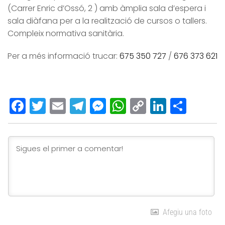
(Carrer Enric d’Ossó, 2 ) amb àmplia sala d’espera i
sala diàfana per a la realització de cursos o tallers.
Compleix normativa sanitària.
Per a més informació trucar:
675 350 727
/
676 373 621
Facebook
Twitter
Email
Telegram
Messenger
WhatsApp
Copy
LinkedI
Comp
Link
Afegiu una foto