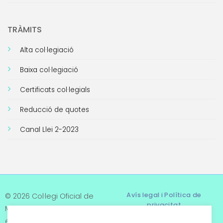
TRÀMITS
Alta col·legiació
Baixa col·legiació
Certificats col·legials
Reducció de quotes
Canal Llei 2-2023
Avís legal i Política de
© 2026 Col·legi Oficial de
privacitat
Metges de Tarragona. Tots
els drets reservats