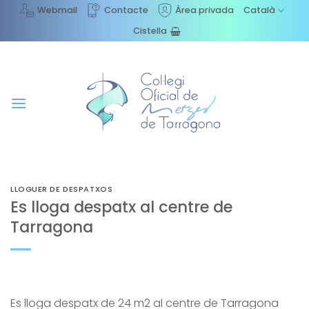
Skip
Webmail
Contacte
Àrea privada
Català
to
Cistella
content
LLOGUER DE DESPATXOS
Es lloga despatx al centre de
Tarragona
Es lloga despatx de 24 m2 al centre de Tarragona