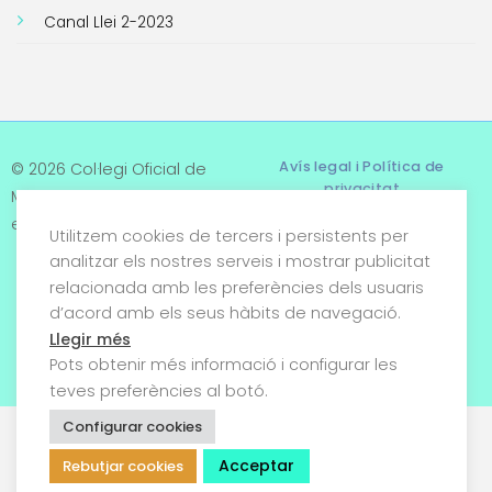
Canal Llei 2-2023
Avís legal i Política de
© 2026 Col·legi Oficial de
privacitat
Metges de Tarragona. Tots
els drets reservats
Utilitzem cookies de tercers i persistents per
Termes i condicions
analitzar els nostres serveis i mostrar publicitat
relacionada amb les preferències dels usuaris
Política de cookies
d’acord amb els seus hàbits de navegació.
Condicions generals de
Llegir més
venda
Pots obtenir més informació i configurar les
teves preferències al botó.
Configurar cookies
Acceptar
Rebutjar cookies