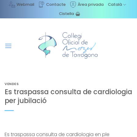
Skip
Webmail
Contacte
Àrea privada
Català
to
Cistella
content
VENDES
Es traspassa consulta de cardiologia
per jubilació
Es traspassa consulta de cardiologia en ple