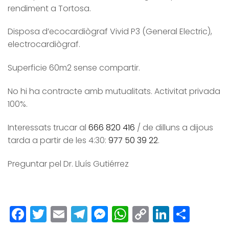
rendiment a Tortosa.
Disposa d’ecocardiògraf Vivid P3 (General Electric),
electrocardiògraf.
Superficie 60m2 sense compartir.
No hi ha contracte amb mutualitats. Activitat privada
100%.
Interessats trucar al
666 820 416
/ de dilluns a dijous
tarda a partir de les 4:30:
977 50 39 22
.
Preguntar pel Dr. Lluís Gutiérrez
Facebook
Twitter
Email
Telegram
Messenger
WhatsApp
Copy
LinkedI
Comp