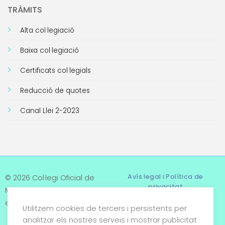
TRÀMITS
Alta col·legiació
Baixa col·legiació
Certificats col·legials
Reducció de quotes
Canal Llei 2-2023
Avís legal i Política de
© 2026 Col·legi Oficial de
privacitat
Metges de Tarragona. Tots
els drets reservats
Utilitzem cookies de tercers i persistents per
Termes i condicions
analitzar els nostres serveis i mostrar publicitat