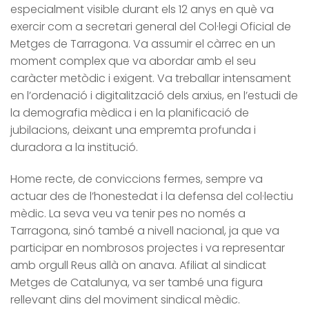
especialment visible durant els 12 anys en què va
exercir com a secretari general del Col·legi Oficial de
Metges de Tarragona. Va assumir el càrrec en un
moment complex que va abordar amb el seu
caràcter metòdic i exigent. Va treballar intensament
en l’ordenació i digitalització dels arxius, en l’estudi de
la demografia mèdica i en la planificació de
jubilacions, deixant una empremta profunda i
duradora a la institució.
Home recte, de conviccions fermes, sempre va
actuar des de l’honestedat i la defensa del col·lectiu
mèdic. La seva veu va tenir pes no només a
Tarragona, sinó també a nivell nacional, ja que va
participar en nombrosos projectes i va representar
amb orgull Reus allà on anava. Afiliat al sindicat
Metges de Catalunya, va ser també una figura
rellevant dins del moviment sindical mèdic.