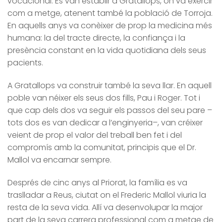
vocacional. Es van establir a Gratallops, on va exercir
com a metge, atenent també la població de Torroja.
En aquells anys va conèixer de prop la medicina més
humana: la del tracte directe, la confiança i la
presència constant en la vida quotidiana dels seus
pacients.
A Gratallops va construir també la seva llar. En aquell
poble van néixer els seus dos fills, Pau i Roger. Tot i
que cap dels dos va seguir els passos del seu pare –
tots dos es van dedicar a l’enginyeria–, van créixer
veient de prop el valor del treball ben fet i del
compromís amb la comunitat, principis que el Dr.
Mallol va encarnar sempre.
Després de cinc anys al Priorat, la família es va
traslladar a Reus, ciutat on el Frederic Mallol viuria la
resta de la seva vida. Allí va desenvolupar la major
part de la seva carrera professional com a metge de