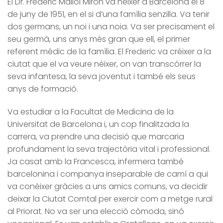
El Dr. Frederic Mallol Mirón va néixer a Barcelona el 8
de juny de 1951, en el si d’una família senzilla. Va tenir
dos germans, un noi i una noia. Va ser precisament el
seu germà, uns anys més gran que ell, el primer
referent mèdic de la família. El Frederic va créixer a la
ciutat que el va veure néixer, on van transcórrer la
seva infantesa, la seva joventut i també els seus
anys de formació.
Va estudiar a la Facultat de Medicina de la
Universitat de Barcelona i, un cop finalitzada la
carrera, va prendre una decisió que marcaria
profundament la seva trajectòria vital i professional.
Ja casat amb la Francesca, infermera també
barcelonina i companya inseparable de camí a qui
va conèixer gràcies a uns amics comuns, va decidir
deixar la Ciutat Comtal per exercir com a metge rural
al Priorat. No va ser una elecció còmoda, sinó