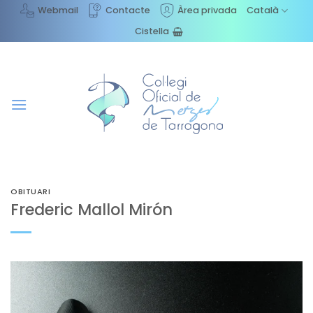
Skip
Webmail
Contacte
Àrea privada
Català
to
Cistella
content
OBITUARI
Frederic Mallol Mirón