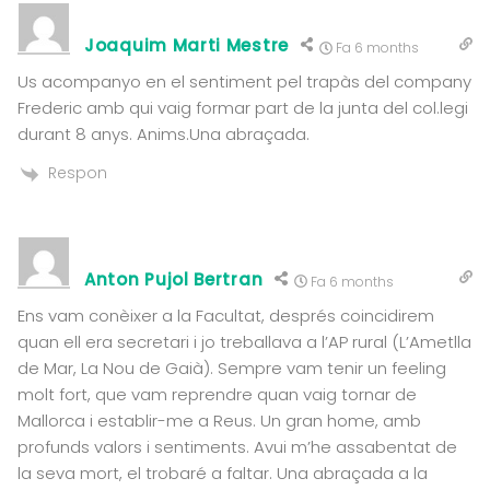
Joaquim Marti Mestre
Fa 6 months
Us acompanyo en el sentiment pel trapàs del company
Frederic amb qui vaig formar part de la junta del col.legi
durant 8 anys. Anims.Una abraçada.
Respon
Anton Pujol Bertran
Fa 6 months
Ens vam conèixer a la Facultat, després coincidirem
quan ell era secretari i jo treballava a l’AP rural (L’Ametlla
de Mar, La Nou de Gaià). Sempre vam tenir un feeling
molt fort, que vam reprendre quan vaig tornar de
Mallorca i establir-me a Reus. Un gran home, amb
profunds valors i sentiments. Avui m’he assabentat de
la seva mort, el trobaré a faltar. Una abraçada a la